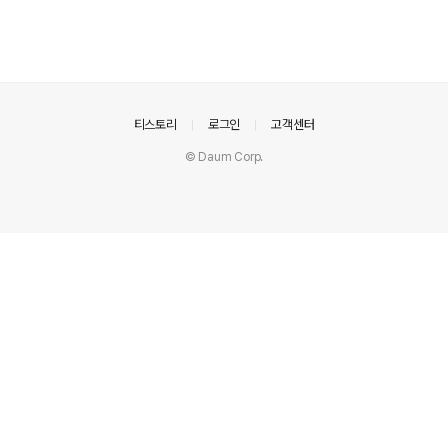
의안내
티스토리
로그인
고객센터
© Daum Corp.